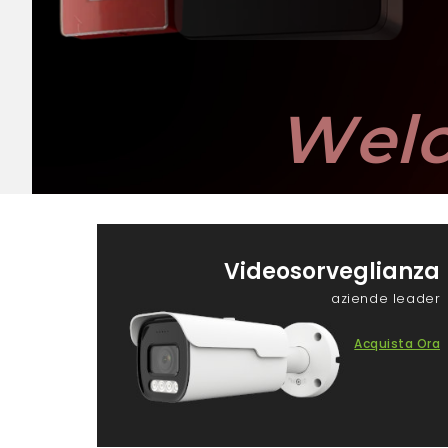
W
e
l
Videosorveglianza
aziende leader
Acquista Ora