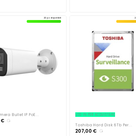
20 pz disponibili
2
era Bullet IP PoE...
LOG IN PER ACQUISTARE
 €
Toshiba Hard Disk 6Tb Per...
207,00 €