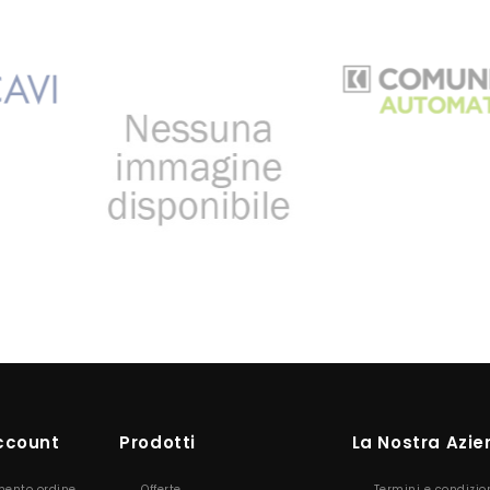
Account
Prodotti
La Nostra Azi
mento ordine
Offerte
Termini e condizio