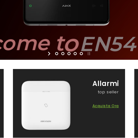
c
o
m
e
t
o
EN54
Allarmi
top seller
Acquista Ora