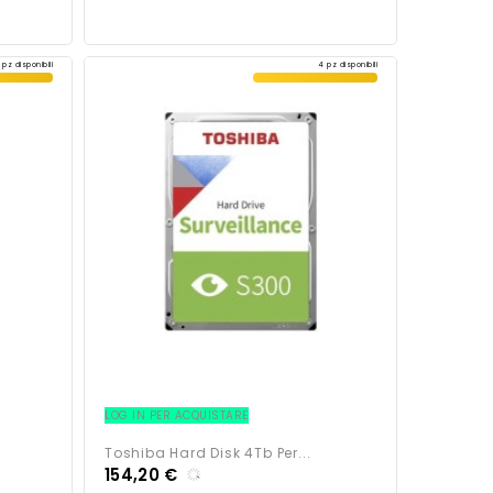
 pz disponibili
4 pz disponibili
LOG IN PER ACQUISTARE
Toshiba Hard Disk 4Tb Per...
154,20 €