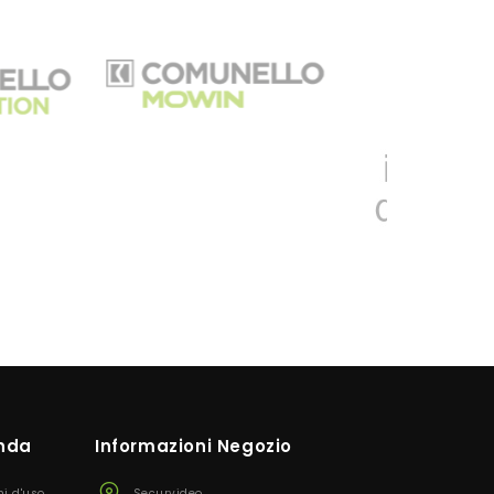
enda
Informazioni Negozio
ni d'uso
Securvideo