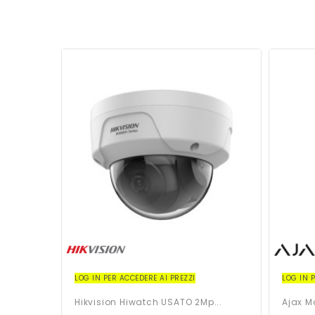
LOG IN PER ACCEDERE AI PREZZI
LOG IN 
Hikvision Hiwatch USATO 2Mp...
Ajax 