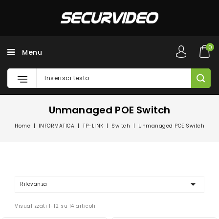
0
Menu
Unmanaged POE Switch
Home
INFORMATICA
TP-LINK
Switch
Unmanaged POE Switch

Rilevanza
Visualizzati 1-12 su 14 articoli