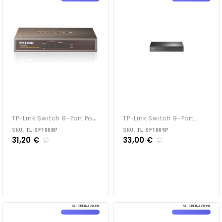
T
P-Link Switch 8-Port PoE...
TP-Link Switch 9-Port...
SKU:
SKU:
TL-SF1008P
TL-SF1009P
31,20 €
33,00 €
SU ORDINAZIONE
SU ORDINAZIONE