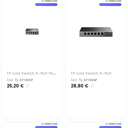
SU ORDINAZIONE
SU ORDINAZIONE
T
P-Link Switch 5-Port PoE...
TP-Link Switch 6-Port...
SKU:
SKU:
TL-SF1005P
TL-SF1006P
25,20 €
28,80 €
SU ORDINAZIONE
SU ORDINAZIONE