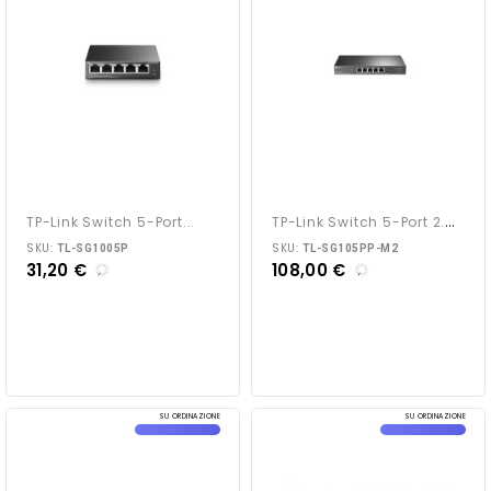
T
P-Link Switch 5-Port 2.5G...
TP-Link Switch 5-Port...
SKU:
SKU:
TL-SG1005P
TL-SG105PP-M2
31,20 €
108,00 €
SU ORDINAZIONE
SU ORDINAZIONE