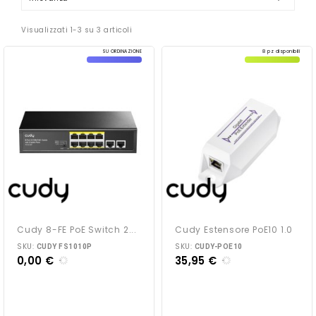
Visualizzati 1-3 su 3 articoli
SU ORDINAZIONE
8 pz disponibili
Cudy 8-FE PoE Switch 2...
Cudy Estensore PoE10 1.0
SKU:
SKU:
CUDY FS1010P
CUDY-POE10
0,00 €
35,95 €