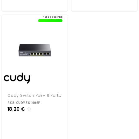
+25 pz disponibili
C
Udy Switch PoE+ 6 Porte...
SKU:
CUDY FS1006P
18,20 €