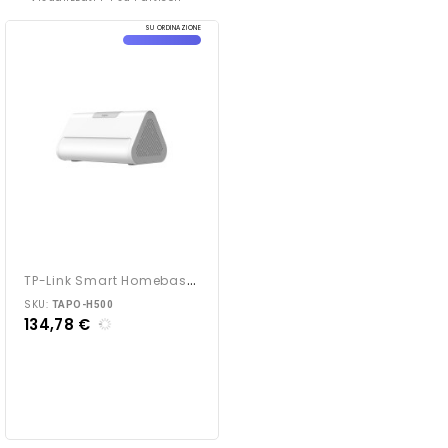
SU ORDINAZIONE
T
P-Link Smart Homebase...
SKU:
TAPO-H500
134,78 €