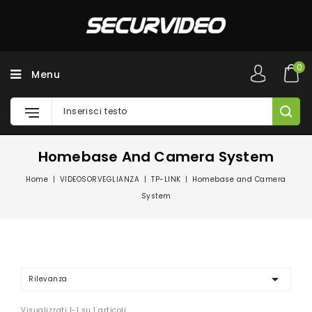
0
Menu
Homebase And Camera System
Home
VIDEOSORVEGLIANZA
TP-LINK
Homebase and Camera
System

Rilevanza
Visualizzati 1-1 su 1 articoli