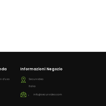
enda
Informazioni Negozio
ni d'uso
Securvideo
Italia
info@securvideo.com