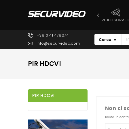
VIDEOSORVEG
+39 0141 479674
Cerca
info@securvideo.com
PIR HDCVI
PIR HDCVI
Non ci s
Resta in conta