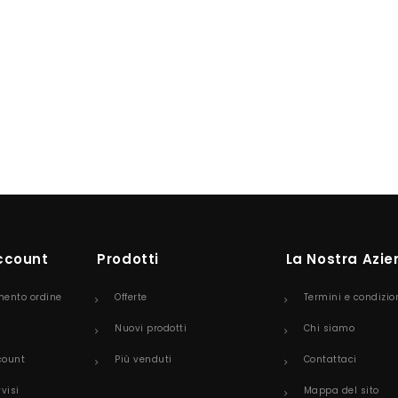
Account
Prodotti
La Nostra Azi
mento ordine
Offerte
Termini e condizio
Nuovi prodotti
Chi siamo
count
Più venduti
Contattaci
vvisi
Mappa del sito