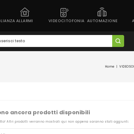
LIANZA
ALLARMI
VIDEOCITOFONIA
AUTOMAZIONE
Home
VIDEOSO
ono ancora prodotti disponibili
tto! Altri prodotti verranno mostrati qui non appena saranno stati aggiunti.