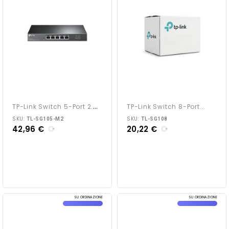
T
P-Link Switch 5-Port 2.5G...
TP-Link Switch 8-Port...
SKU:
SKU:
TL-SG105-M2
TL-SG108
42,96 €
20,22 €
SU ORDINAZIONE
SU ORDINAZIONE