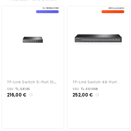
SU ORDINAZIONE
Ultimo prodotto
T
P-Link Switch 5-Port 10G...
TP-Link Switch 48-Port...
SKU:
SKU:
TL-SX105
TL-SG1048
216,00 €
252,00 €