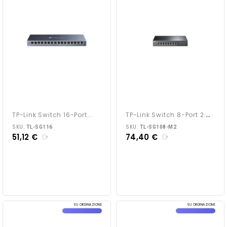
T
P-Link Switch 8-Port 2.5G...
TP-Link Switch 16-Port...
SKU:
SKU:
TL-SG116
TL-SG108-M2
51,12 €
74,40 €
SU ORDINAZIONE
SU ORDINAZIONE