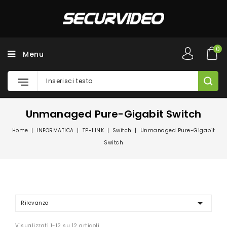
0
Menu
Unmanaged Pure-Gigabit Switch
Home
INFORMATICA
TP-LINK
Switch
Unmanaged Pure-Gigabit
Switch

Rilevanza
Visualizzati 1-12 su 12 articoli