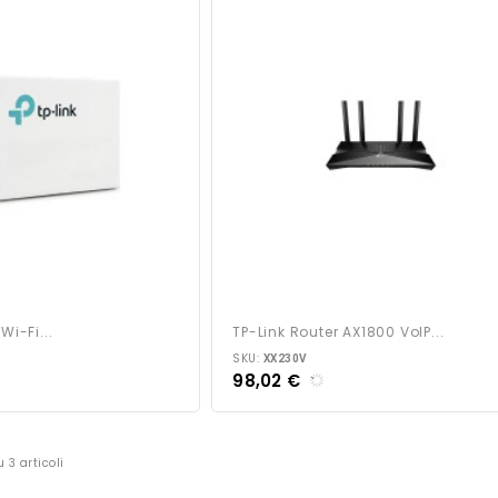
Wi-Fi...
TP-Link Router AX1800 VoIP...
SKU:
XX230V
98,02 €
u 3 articoli