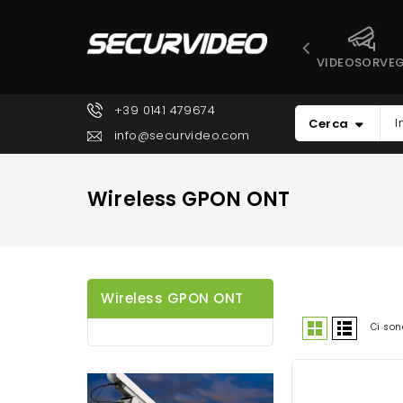
VIDEOSORVEG
+39 0141 479674
Cerca
info@securvideo.com
Wireless GPON ONT
Wireless GPON ONT
Ci son