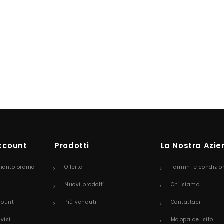
Account
Prodotti
La Nostra Azi
mento ordine
Offerte
Termini e condizio
Nuovi prodotti
Chi siamo
count
Più venduti
Contattaci
vvisi
Mappa del sito