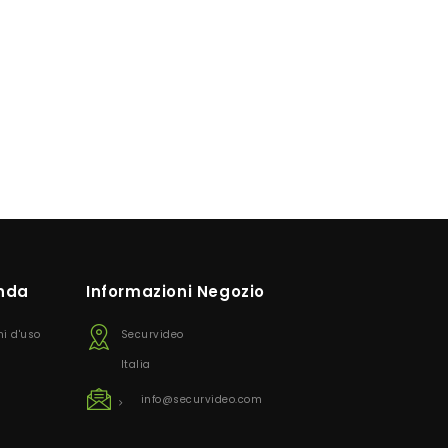
enda
Informazioni Negozio
ni d'uso
Securvideo
Italia
info@securvideo.com