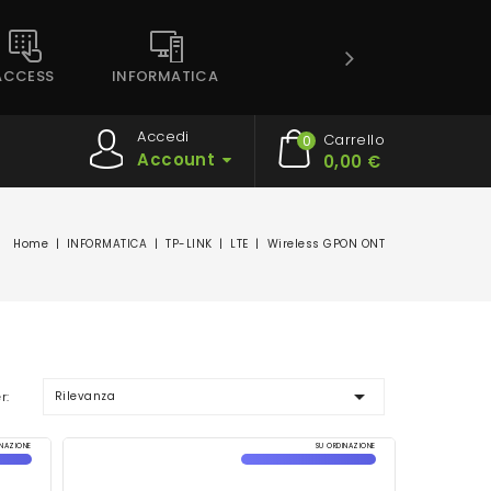
ACCESS
INFORMATICA
Accedi
Carrello
0
Account
0,00 €
Home
INFORMATICA
TP-LINK
LTE
Wireless GPON ONT

Rilevanza
r:
INAZIONE
SU ORDINAZIONE