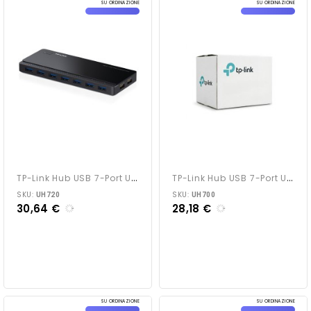
SU ORDINAZIONE
SU ORDINAZIONE
T
P-Link Hub USB 7-Port UH720
T
P-Link Hub USB 7-Port UH700
SKU:
SKU:
UH720
UH700
30,64 €
28,18 €
SU ORDINAZIONE
SU ORDINAZIONE