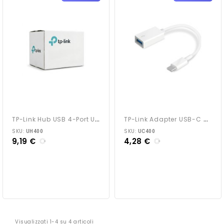
T
P-Link Hub USB 4-Port UH400
T
P-Link Adapter USB-C UC400
SKU:
SKU:
UH400
UC400
9,19 €
4,28 €
Visualizzati 1-4 su 4 articoli