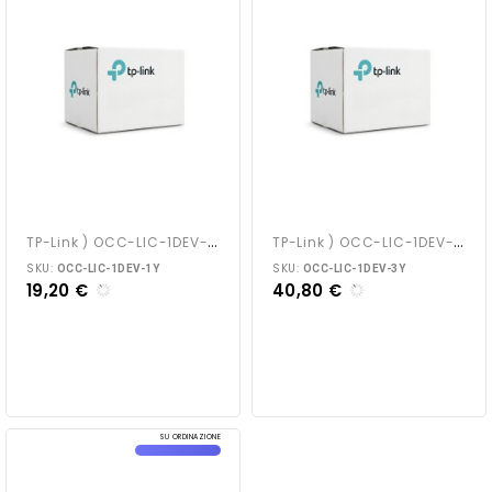
T
P-Link ) OCC-LIC-1DEV-1Y
T
P-Link ) OCC-LIC-1DEV-3Y
SKU:
SKU:
OCC-LIC-1DEV-1Y
OCC-LIC-1DEV-3Y
19,20 €
40,80 €
SU ORDINAZIONE