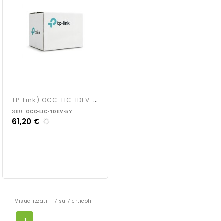
T
P-Link ) OCC-LIC-1DEV-5Y
SKU:
OCC-LIC-1DEV-5Y
61,20 €
Visualizzati 1-7 su 7 articoli
1