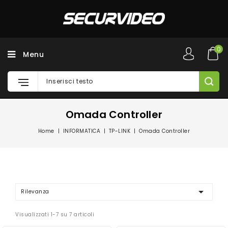
0
Menu
Omada Controller
Home
INFORMATICA
TP-LINK
Omada Controller

Rilevanza
Visualizzati 1-7 su 7 articoli