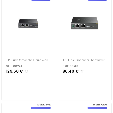
T
P-Link Omada Hardware...
T
P-Link Omada Hardware...
SKU:
SKU:
OC220
OC200
129,60 €
86,40 €
SU ORDINAZIONE
SU ORDINAZIONE