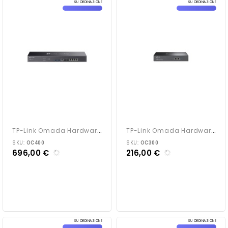
SU ORDINAZIONE
SU ORDINAZIONE
T
P-Link Omada Hardware...
T
P-Link Omada Hardware...
SKU:
SKU:
OC400
OC300
696,00 €
216,00 €
SU ORDINAZIONE
SU ORDINAZIONE