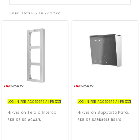
Visualizzati 1-12 su 22 articoli
LOG IN PER ACCEDERE AI PREZZI
LOG IN PER ACCEDERE AI PREZZI
H
Ikvision Telaio Intercom...
H
Ikvision Supporto Parasole...
SKU:
SKU:
DS-KD-ACW3/S
DS-KABD8003-RS1/S