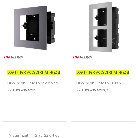
LOG IN PER ACCEDERE AI PREZZI
LOG IN PER ACCEDERE AI PREZZI
H
Ikvision Telaio Incasso...
Hikvision Telaio Flush...
SKU:
SKU:
DS-KD-ACF1
DS-KD-ACF2/S
Visualizzati 1-12 su 22 articoli