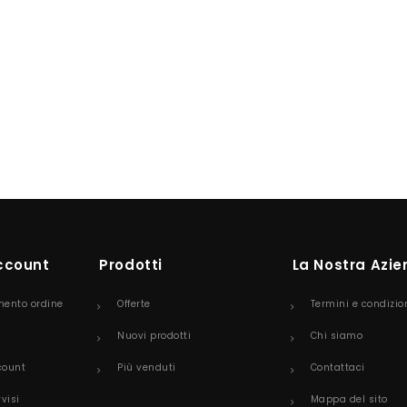
Account
Prodotti
La Nostra Azi
mento ordine
Offerte
Termini e condizio
Nuovi prodotti
Chi siamo
count
Più venduti
Contattaci
vvisi
Mappa del sito