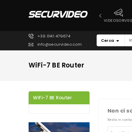
VIDEOSORVEG
+39 0141 479674
Cerca
info@securvideo.com
WiFi-7 BE Router
WiFi-7 BE Router
Non ci s
Resta in conta