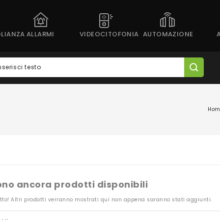
LIANZA
ALLARMI
VIDEOCITOFONIA
AUTOMAZIONE
Hom
ono ancora prodotti disponibili
tto! Altri prodotti verranno mostrati qui non appena saranno stati aggiunti.