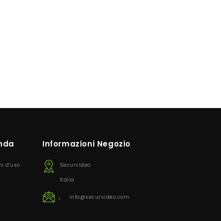
enda
Informazioni Negozio
ni d'uso
Securvideo
Italia
info@securvideo.com