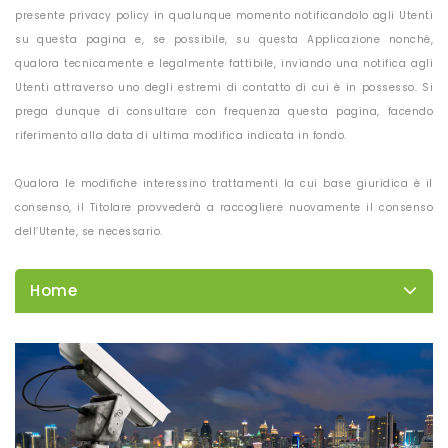
presente privacy policy in qualunque momento notificandolo agli Utenti
su questa pagina e, se possibile, su questa Applicazione nonché,
qualora tecnicamente e legalmente fattibile, inviando una notifica agli
Utenti attraverso uno degli estremi di contatto di cui è in possesso. Si
prega dunque di consultare con frequenza questa pagina, facendo
riferimento alla data di ultima modifica indicata in fondo.
Qualora le modifiche interessino trattamenti la cui base giuridica è il
consenso, il Titolare provvederà a raccogliere nuovamente il consenso
dell’Utente, se necessario.
Home