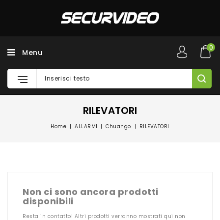
0
Menu
RILEVATORI
Home
ALLARMI
Chuango
RILEVATORI
Non ci sono ancora prodotti
disponibili
Resta in contatto! Altri prodotti verranno mostrati qui non