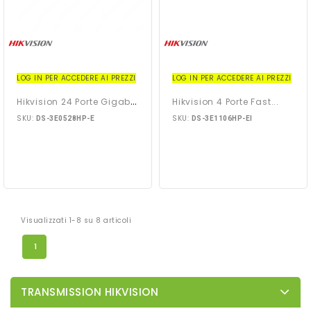
LOG IN PER ACCEDERE AI PREZZI
LOG IN PER ACCEDERE AI PREZZI
H
Ikvision 24 Porte Gigabit...
Hikvision 4 Porte Fast...
SKU:
SKU:
DS-3E0528HP-E
DS-3E1106HP-EI
Visualizzati 1-8 su 8 articoli
1
TRANSMISSION HIKVISION