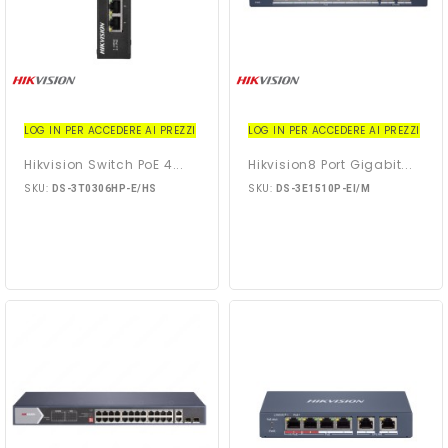
LOG IN PER ACCEDERE AI PREZZI
LOG IN PER ACCEDERE AI PREZZI
Hikvision Switch PoE 4...
Hikvision8 Port Gigabit...
SKU:
SKU:
DS-3T0306HP-E/HS
DS-3E1510P-EI/M