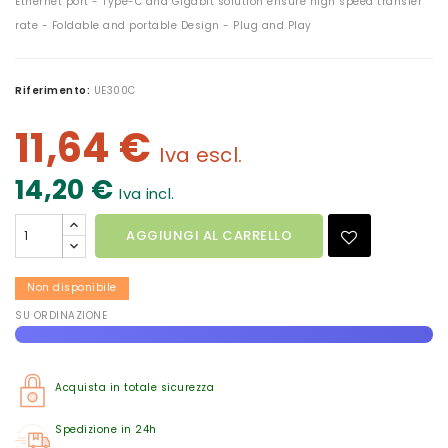
Ethernet port - Type-C and Gigabit solution ensure high speed transfer
rate - Foldable and portable Design - Plug and Play
Riferimento:
UE300C
11,64 €
Iva escl.
14,20 €
Iva incl.
AGGIUNGI AL CARRELLO
Non disponibile
SU ORDINAZIONE
Acquista in totale sicurezza
Spedizione in 24h