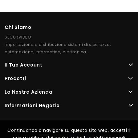
Chi Siamo
SECURVIDEO
Importazione e distribuzione sistemi di sicurezza,
automazione, informatica, elettronica.
Il Tuo Account
Prodotti
La Nostra Azienda
Informazioni Negozio
Continuando a navigare su questo sito web, accetti il
Continuando a navigare su questo sito web, accetti il
nostro utilizzo dei cookie e dei tuoi dati personali
nostro utilizzo dei cookie e dei tuoi dati personali