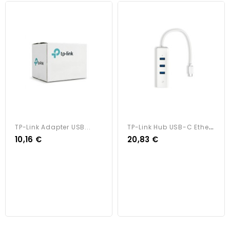
T
P-Link Hub USB-C Ethernet...
TP-Link Adapter USB...
10,16 €
20,83 €